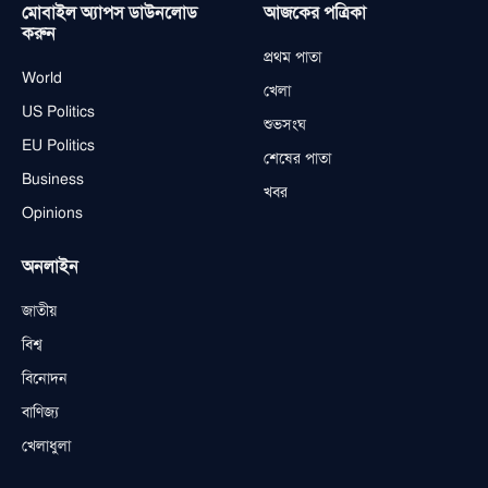
মোবাইল অ্যাপস ডাউনলোড
আজকের পত্রিকা
করুন
প্রথম পাতা
World
খেলা
US Politics
শুভসংঘ
EU Politics
শেষের পাতা
Business
খবর
Opinions
অনলাইন
জাতীয়
বিশ্ব
বিনোদন
বাণিজ্য
খেলাধুলা