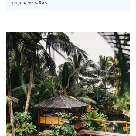
করেছে। ৮ পদে মোট ৯৯…