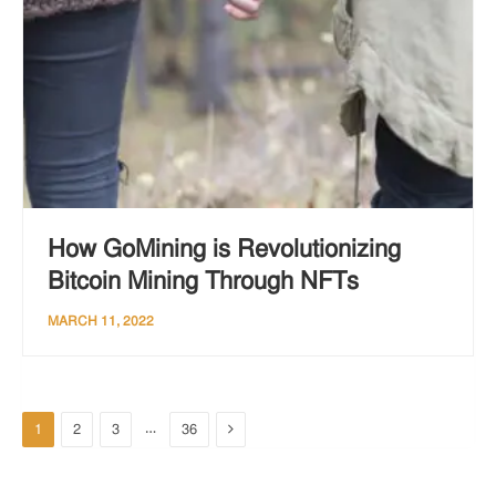
How GoMining is Revolutionizing
Bitcoin Mining Through NFTs
MARCH 11, 2022
Next
…
1
2
3
36