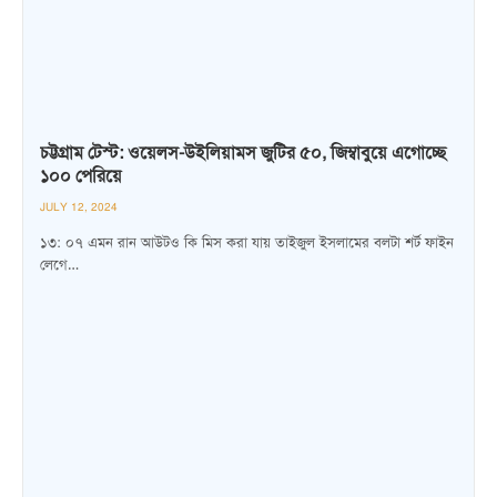
চট্টগ্রাম টেস্ট: ওয়েলস-উইলিয়ামস জুটির ৫০, জিম্বাবুয়ে এগোচ্ছে
১০০ পেরিয়ে
JULY 12, 2024
১৩: ০৭ এমন রান আউটও কি মিস করা যায় তাইজুল ইসলামের বলটা শর্ট ফাইন
লেগে…